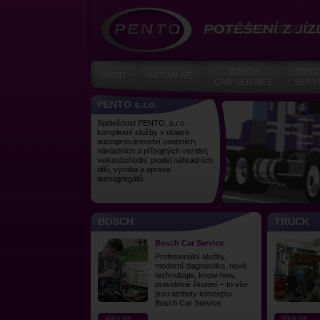
PENTO
POTĚŠENÍ Z JÍZDY
BOSCH
TRUC
ÚVOD
AKTUÁLNĚ
CAR SERVICE
SERV
PENTO s.r.o.
Společnost PENTO, s.r.o. -
komplexní služby v oblasti
autoopravárenství osobních,
nákladních a přípojných vozidel,
velkoobchodní prodej náhradních
dílů, výroba a oprava
autoagregátů.
BOSCH
TRUCK
Bosch Car Service
Profesionální služby,
moderní diagnostika, nové
technologie, know-how,
pravidelné školení – to vše
jsou atributy konceptu
Bosch Car Service.
více >>
více >>