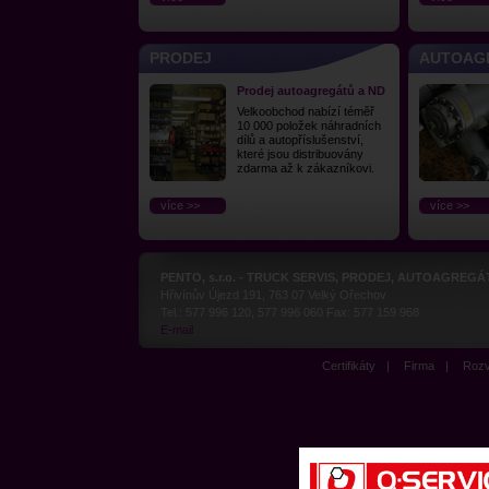
PRODEJ
AUTOAG
Prodej autoagregátů a ND
Velkoobchod nabízí téměř
10 000 položek náhradních
dílů a autopříslušenství,
které jsou distribuovány
zdarma až k zákazníkovi.
více >>
více >>
PENTO, s.r.o. - TRUCK SERVIS, PRODEJ, AUTOAGREGÁ
Hřivínův Újezd 191, 763 07 Velký Ořechov
Tel.: 577 996 120, 577 996 060 Fax: 577 159 968
E-mail
Certifikáty
|
Firma
|
Roz